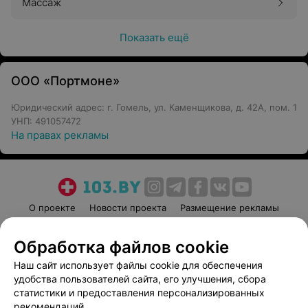
Массаж
Показать ещё
ООО «Портмоне»
Юридический адрес: г. Гомель, ул. Каменщикова, д. 42А, пом. 1
УНП: 491057472
На правах рекламы
О проекте
Новости проекта
Размещение рекламы
Медицинский маркетинг
Публичный договор
Обработка файлов cookie
Пользовательское соглашение
Способы оплаты
Наш сайт использует файлы cookie для обеспечения
Вакансии
Партнеры
удобства пользователей сайта, его улучшения, сбора
Написать руководителю 103.by
статистики и предоставления персонализированных
Написать в поддержку
рекомендаций.