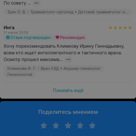
По совету ...
Трач О. В. - Травматолог-ортопед • Детский травматолог-ортопед
Инга
11 июля 2026
Отзыв подтвержден
Рекомендую
Хочу порекомендовать Климкову Ирину Геннадьевну, 
всем кто ищет интеллигентного и тактичного врача. 
Осмотр прошел максима...
Климкова И. Г. - Врач УЗД • Акушер-гинеколог
Гинекология
Показать ещё
Поделитесь мнением