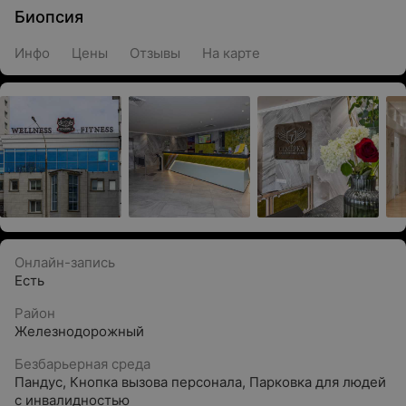
Биопсия
Инфо
Цены
Отзывы
На карте
Онлайн-запись
Есть
Район
Железнодорожный
Безбарьерная среда
Пандус
,
Кнопка вызова персонала
,
Парковка для людей
с инвалидностью